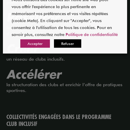
public en situation de handicap.
vous offrir l'expérience la plus pertinente en
mémorisant vos préférences et vos visites répétées
Rassurer
(cookie Meta). En cliquant sur "Accepter", vous
consentez à l'utilisation de tous les cookies. Pour en
les pratiquants sur les capacités d’accueil et
d’encadrement du club.
savoir plus, consultez notre
Politique de confidentialité
Accepter
Refuser
Créer
un réseau de clubs inclusifs.
Accélérer
la structuration des clubs et enrichir l’offre de pratiques
sportives.
COLLECTIVITÉS ENGAGÉES DANS LE PROGRAMME
CLUB INCLUSIF