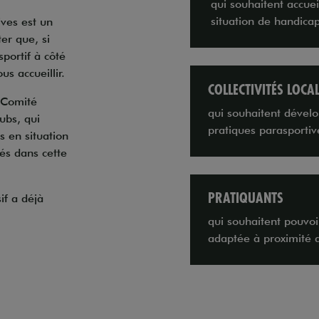
qui souhaitent accuei
situation de handicap
ives est un
er que, si
sportif à côté
s accueillir.
COLLECTIVITÉS LOCA
e Comité
qui souhaitent dévelo
ubs, qui
pratiques parasportive
s en situation
és dans cette
PRATIQUANTS
if a déjà
qui souhaitent pouvoir
adaptée à proximité d